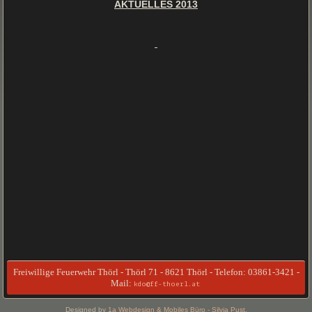
AKTUELLES 2013
Freiwillige Feuerwehr Thörl - Thörl 71 - 8621 Thörl - Telefon: 03861-3421 -
Mail:
kdo@ff-thoerl.at
Designed by
1a Webdesign & Mobiles Büro - Silvia Pust
.