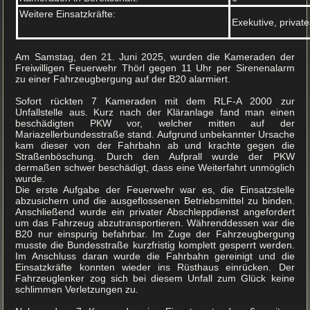
Weitere Einsatzkräfte:
Exekutive, priva
Am Samstag, den 21. Juni 2025, wurden die Kameraden der
Freiwilligen Feuerwehr Thörl gegen 11 Uhr per Sirenenalarm
zu einer Fahrzeugbergung auf der B20 alarmiert.
Sofort rückten 7 Kameraden mit dem RLF-A 2000 zur
Unfallstelle aus. Kurz nach der Kläranlage fand man einen
beschädigten PKW vor, welcher mitten auf der
Mariazellerbundesstraße stand. Aufgrund unbekannter Ursache
kam dieser von der Fahrbahn ab und krachte gegen die
Straßenböschung. Durch den Aufprall wurde der PKW
dermaßen schwer beschädigt, dass eine Weiterfahrt unmöglich
wurde.
Die erste Aufgabe der Feuerwehr war es, die Einsatzstelle
abzusichern und die ausgeflossenen Betriebsmittel zu binden.
Anschließend wurde ein privater Abschleppdienst angefordert
um das Fahrzeug abzutransportieren. Währenddessen war die
B20 nur einspurig befahrbar. Im Zuge der Fahrzeugbergung
musste die Bundesstraße kurzfristig komplett gesperrt werden.
Im Anschluss daran wurde die Fahrbahn gereinigt und die
Einsatzkräfte konnten wieder ins Rüsthaus einrücken. Der
Fahrzeuglenker zog sich bei diesem Unfall zum Glück keine
schlimmen Verletzungen zu.