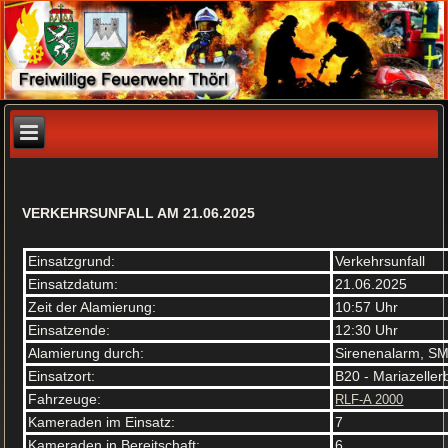
VERKEHRSUNFALL AM 21.06.2025
Einsatzgrund:
Verkehrsunfall
Einsatzdatum:
21.06.2025
Zeit der Alamierung:
10:57 Uhr
Einsatzende:
12:30 Uhr
Alamierung durch:
Sirenenalarm, S
Einsatzort:
B20 - Mariazelle
Fahrzeuge:
RLF-A 2000
Kameraden im Einsatz:
7
Kameraden in Bereitschaft:
6