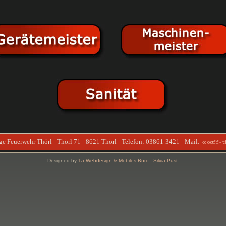
ige Feuerwehr Thörl - Thörl 71 - 8621 Thörl - Telefon: 03861-3421 - Mail:
kdo@ff-t
Designed by
1a Webdesign & Mobiles Büro - Silvia Pust
.