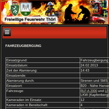
FAHRZEUGBERGUNG
Einsatzgrund:
Fahrzeugbergung
Einsatzdatum:
24.02.2013
Zeit der Alamierung:
14:43
Einsatzende:
Alamierung durch:
Sirenen und SMS
Einsatzort:
B20 - Nähe Hans
Fahrzeuge:
und
RLF-A 2000
LF
LKW (Kapfenberg
Kameraden im Einsatz:
12
Kameraden in Bereitschaft:
4