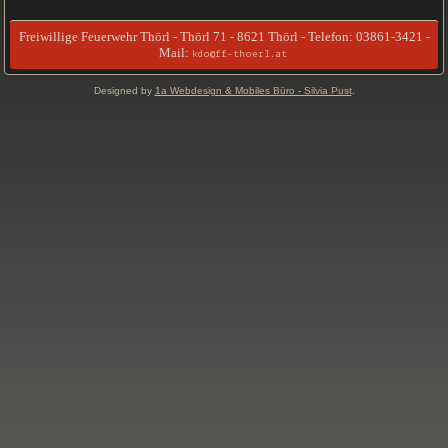
Freiwillige Feuerwehr Thörl - Thörl 71 - 8621 Thörl - Telefon: 03861-3421 -
Mail:
kdo@ff-thoerl.at
Designed by
1a Webdesign & Mobiles Büro - Silvia Pust
.